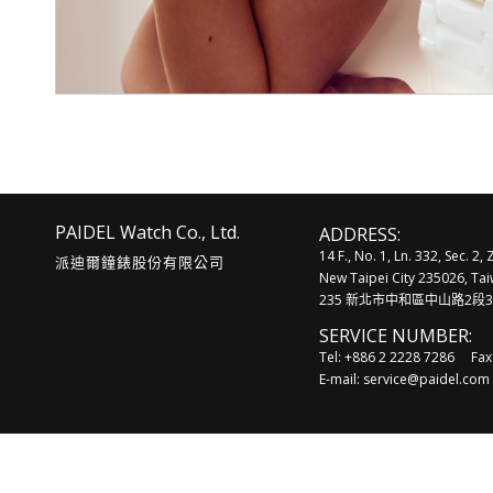
PAIDEL Watch Co., Ltd.
ADDRESS:
14 F., No. 1, Ln. 332, Sec. 2
派迪爾鐘錶股份有限公司
New Taipei City 235026, Tai
235 新北市中和區中山路2段3
SERVICE NUMBER:
Tel: +886 2 2228 7286
Fax
E-mail: service@paidel.com